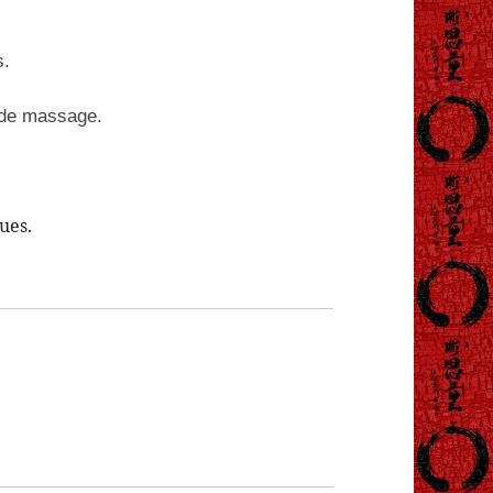
s.
 de massage.
ues.