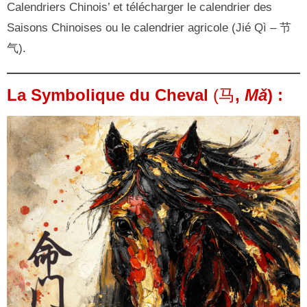
Calendriers Chinois’ et télécharger le calendrier des
Saisons Chinoises ou le calendrier agricole (Jié Qì – 节
气).
La Symbolique du Cheval
(马
,
Mǎ
) :